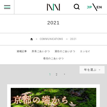
MESSAGES
JP
EN
2021
COMMUNICATIONS
2021
連載記事
所長ごあいさつ
退任のごあいさつ
エッセイ
着任のごあいさつ
年を選ぶ
1
2