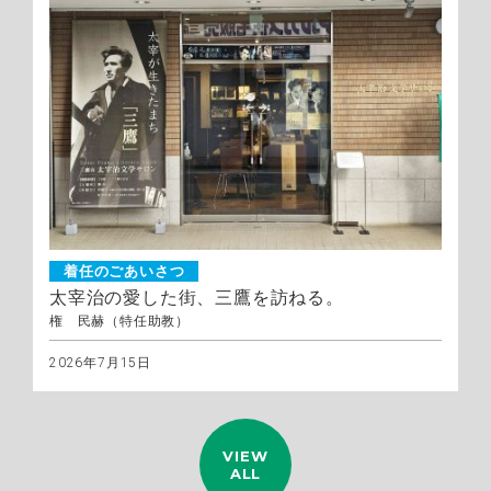
着任のごあいさつ
太宰治の愛した街、三鷹を訪ねる。
権 民赫（特任助教）
2026年7月15日
VIEW
ALL