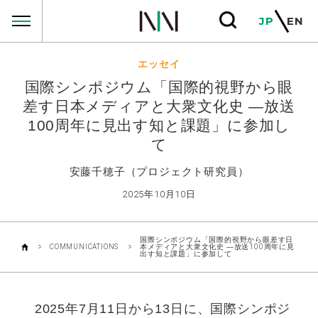
COMMUNICATIONS
JP
EN
エッセイ
国際シンポジウム「国際的視野から眼
差す日本メディアと大衆文化史 ―放送
100周年に見出す知と課題」に参加し
て
安藤千穂子（プロジェクト研究員）
2025年10月10日
国際シンポジウム「国際的視野から眼差す日
COMMUNICATIONS
本メディアと大衆文化史 ―放送100周年に見
出す知と課題」に参加して
2025
年
7
月
11
日から
13
日に、国際シンポジ