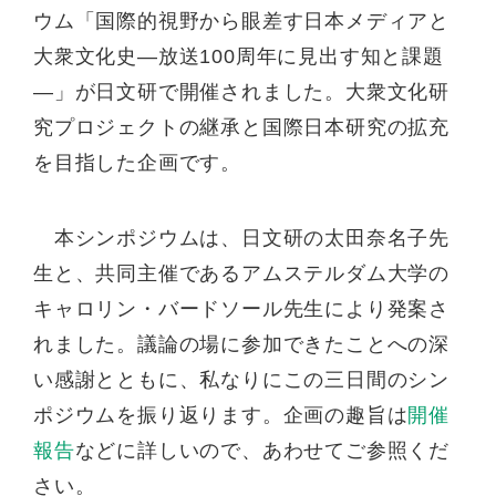
ウム「国際的視野から眼差す日本メディアと
大衆文化史
―
放送
100
周年に見出す知と課題
―
」が日文研で開催されました。大衆文化研
究プロジェクトの継承と国際日本研究の拡充
を目指した企画です。
本シンポジウムは、日文研の太田奈名子先
生と、共同主催であるアムステルダム大学の
キャロリン・バードソール先生により発案さ
れました。議論の場に参加できたことへの深
い感謝とともに、私なりにこの三日間のシン
ポジウムを振り返ります。企画の趣旨は
開催
報告
などに詳しいので、あわせてご参照くだ
さい。