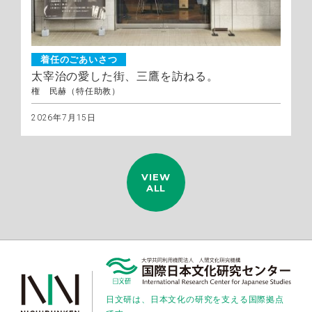
着任のごあいさつ
太宰治の愛した街、三鷹を訪ねる。
権 民赫（特任助教）
2026年7月15日
VIEW
ALL
日文研は、日本文化の研究を支える国際拠点