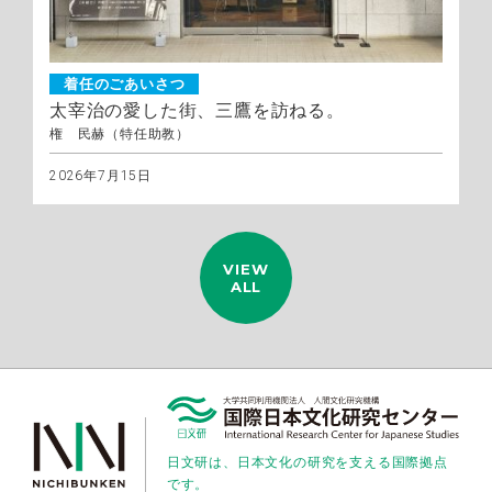
着任のごあいさつ
太宰治の愛した街、三鷹を訪ねる。
権 民赫（特任助教）
2026年7月15日
VIEW
ALL
日文研は、日本文化の研究を支える国際拠点
です。