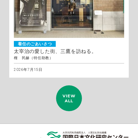
着任のごあいさつ
太宰治の愛した街、三鷹を訪ねる。
権 民赫（特任助教）
2026年7月15日
VIEW
ALL