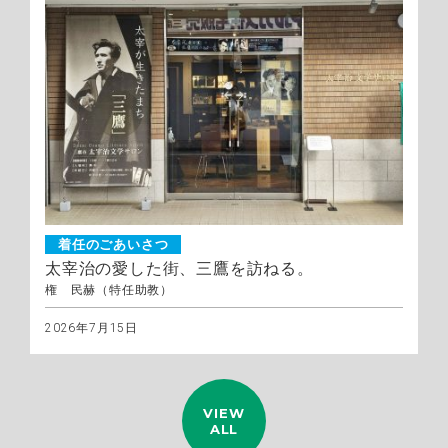
着任のごあいさつ
太宰治の愛した街、三鷹を訪ねる。
権 民赫（特任助教）
2026年7月15日
VIEW
ALL