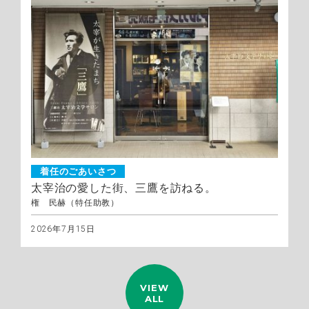
着任のごあいさつ
太宰治の愛した街、三鷹を訪ねる。
権 民赫（特任助教）
2026年7月15日
VIEW
ALL